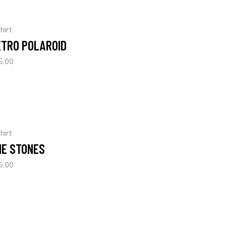
hirt
ETRO POLAROID
5.00
hirt
HE STONES
5.00