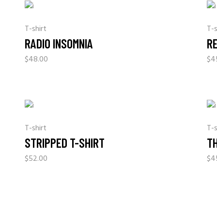
T-shirt
T-s
RADIO INSOMNIA
R
$
48.00
$
4
T-shirt
T-s
STRIPPED T-SHIRT
T
$
52.00
$
4