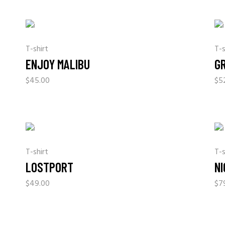
T-shirt
T-s
ENJOY MALIBU
G
$
45.00
$
5
T-shirt
T-s
LOSTPORT
NI
$
49.00
$
7