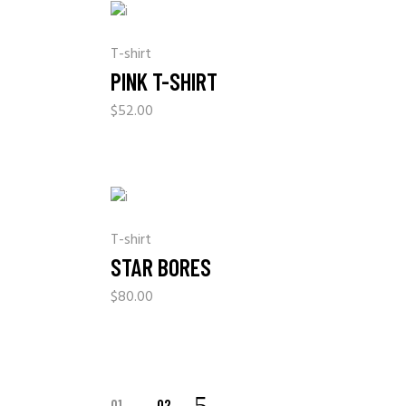
T-shirt
PINK T-SHIRT
$
52.00
T-shirt
STAR BORES
$
80.00
01
02