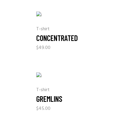
T-shirt
CONCENTRATED
$
49.00
T-shirt
GREMLINS
$
45.00