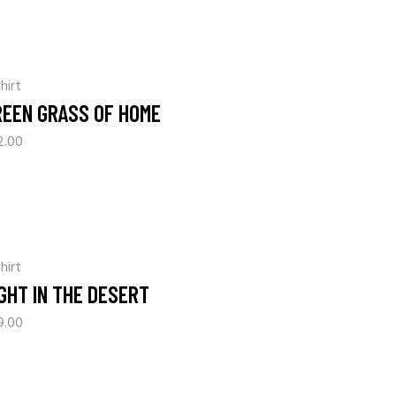
hirt
REEN GRASS OF HOME
2.00
hirt
GHT IN THE DESERT
9.00