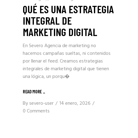
QUÉ ES UNA ESTRATEGIA
INTEGRAL DE
MARKETING DIGITAL
En Severo Agencia de marketing no
hacemos campañas sueltas, ni contenidos
por llenar el feed. Creamos estrategias
integrales de marketing digital que tienen
una lógica, un porqu�
READ MORE _
By
severo-user
14 enero, 2026
0 Comments