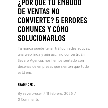
¿POR QUÉ TU EMBUDO
DE VENTAS NO
CONVIERTE? 5 ERRORES
COMUNES Y CÓMO
SOLUCIONARLOS
Tu marca puede tener tráfico, redes activas,
una web linda y aún así… no convertir. En
Severo Agencia, nos hemos sentado con
decenas de empresas que sienten que todo
está enc
READ MORE _
By
severo-user
11 febrero, 2026
0 Comments