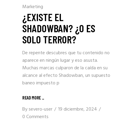
Marketing
¿EXISTE EL
SHADOWBAN? ¿O ES
SOLO TERROR?
De repente descubres que tu contenido no
aparece en ningún lugar y eso asusta.
Muchas marcas culparon de la caída en su
alcance al efecto Shadowban, un supuesto
baneo impuesto p
READ MORE _
By
severo-user
19 diciembre, 2024
0 Comments