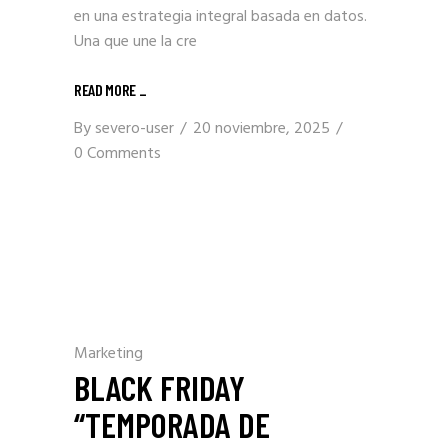
en una estrategia integral basada en datos.
Una que une la cre
READ MORE _
By
severo-user
20 noviembre, 2025
0 Comments
Marketing
BLACK FRIDAY
“TEMPORADA DE