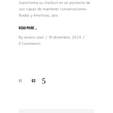
transforma su chatbot en un asistente de
voz capaz de mantener conversaciones
fluidas y emotivas, asis
READ MORE _
By
severo-user
19 diciembre, 2024
0 Comments
PAGINACIÓN
01
02
DE
ENTRADAS
Search