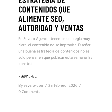
CONTENIDOS QUE
ALIMENTE SEO,
AUTORIDAD Y VENTAS
En Severo Agencia tenemos una regla muy
clara: el contenido no se improvisa. Diseñar
una buena estrategia de contenidos no es
solo pensar en qué publicar esta semana. Es
construi
READ MORE _
By
severo-user
25 febrero, 2026
0 Comments